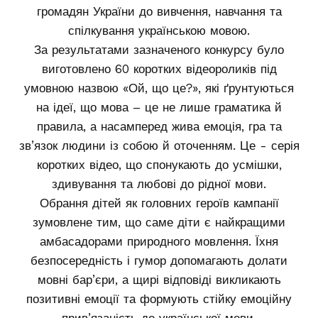
громадян України до вивчення, навчання та
спілкування українською мовою.
За результатами зазначеного конкурсу було
виготовлено 60 коротких відеороликів під
умовною назвою «Ой, що це?», які ґрунтуються
на ідеї, що мова – це не лише граматика й
правила, а насамперед жива емоція, гра та
зв’язок людини із собою й оточенням. Це - серія
коротких відео, що спонукають до усмішки,
здивування та любові до рідної мови.
Обрання дітей як головних героїв кампанії
зумовлене тим, що саме діти є найкращими
амбасадорами природного мовлення. Їхня
безпосередність і гумор допомагають долати
мовні бар’єри, а щирі відповіді викликають
позитивні емоції та формують стійку емоційну